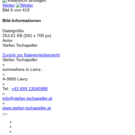
Weiter
Bild 6 von 419
Bild-Informationen
Dateigröße
253,61 KB (591 x 700 px)
Autor
Stefan Tschapeller
Zurück zur Kategorieübersicht
Stefan Tschapeller
»
somewhere in Lienz...
»
A-9900 Lienz
»
Tel.:
+43 699 13040988
»
info@stefan-tschapeller.at
»
www.stefan-tschapeller.at