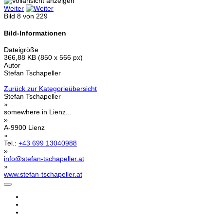
Weiter
Bild 8 von 229
Bild-Informationen
Dateigröße
366,88 KB (850 x 566 px)
Autor
Stefan Tschapeller
Zurück zur Kategorieübersicht
Stefan Tschapeller
»
somewhere in Lienz...
»
A-9900 Lienz
»
Tel.:
+43 699 13040988
»
info@stefan-tschapeller.at
»
www.stefan-tschapeller.at