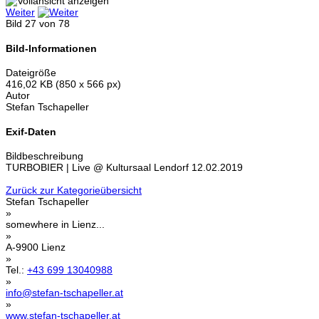
Weiter
Bild 27 von 78
Bild-Informationen
Dateigröße
416,02 KB (850 x 566 px)
Autor
Stefan Tschapeller
Exif-Daten
Bildbeschreibung
TURBOBIER | Live @ Kultursaal Lendorf 12.02.2019
Zurück zur Kategorieübersicht
Stefan Tschapeller
»
somewhere in Lienz...
»
A-9900 Lienz
»
Tel.:
+43 699 13040988
»
info@stefan-tschapeller.at
»
www.stefan-tschapeller.at