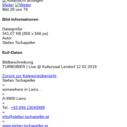
Weiter
Bild 28 von 78
Bild-Informationen
Dateigröße
341,07 KB (850 x 566 px)
Autor
Stefan Tschapeller
Exif-Daten
Bildbeschreibung
TURBOBIER | Live @ Kultursaal Lendorf 12.02.2019
Zurück zur Kategorieübersicht
Stefan Tschapeller
»
somewhere in Lienz...
»
A-9900 Lienz
»
Tel.:
+43 699 13040988
»
info@stefan-tschapeller.at
»
www.stefan-tschapeller.at